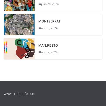
julio 28, 2024
MONTSERRAT
abril 3, 2024
MAN¡FIESTO
abril 2, 2024
www.crida.info.com