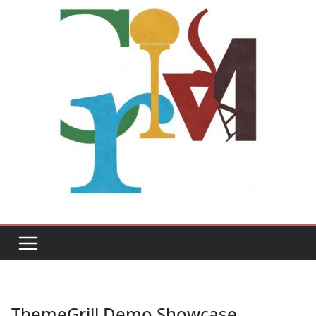
ThemeGrill Demo Showcase