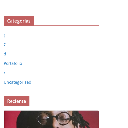
Categorías
¡
C
d
Portafolio
r
Uncategorized
Reciente