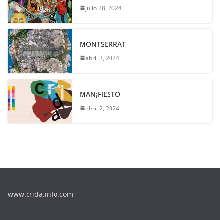
julio 28, 2024
MONTSERRAT
abril 3, 2024
MAN¡FIESTO
abril 2, 2024
www.crida.info.com