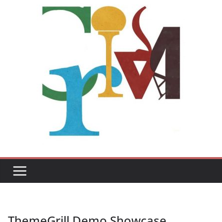
ThemeGrill Demo Showcase