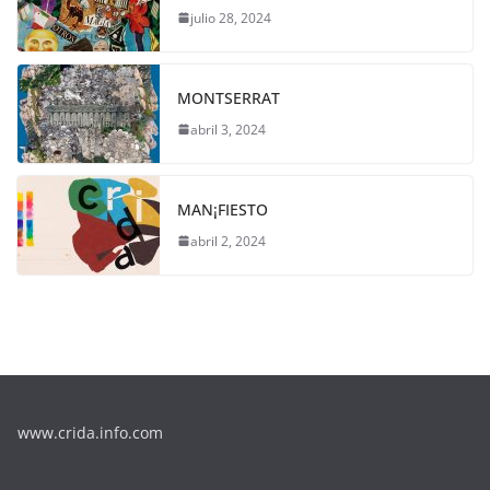
julio 28, 2024
MONTSERRAT
abril 3, 2024
MAN¡FIESTO
abril 2, 2024
www.crida.info.com