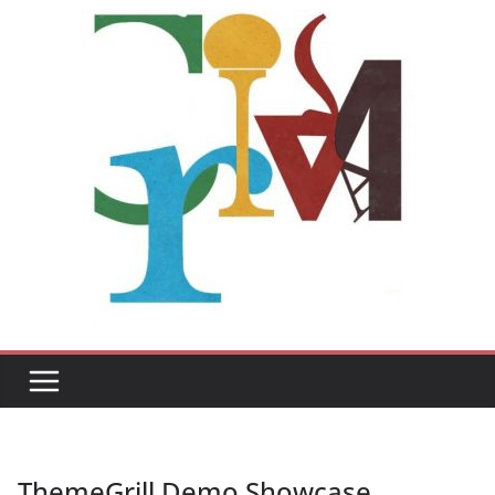
ThemeGrill Demo Showcase