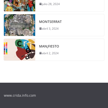
julio 28, 2024
MONTSERRAT
abril 3, 2024
MAN¡FIESTO
abril 2, 2024
www.crida.info.com