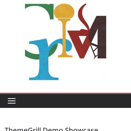
ThemeGrill Demo Showcase