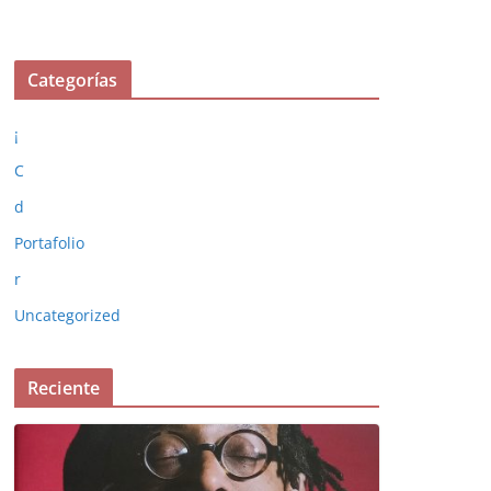
Categorías
¡
C
d
Portafolio
r
Uncategorized
Reciente