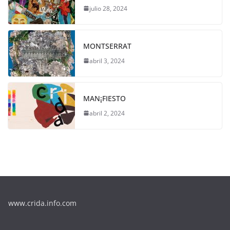
julio 28, 2024
MONTSERRAT
abril 3, 2024
MAN¡FIESTO
abril 2, 2024
www.crida.info.com