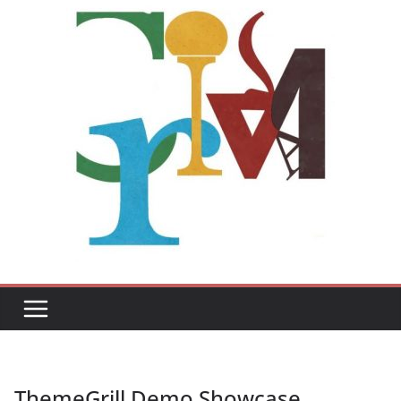
ThemeGrill Demo Showcase