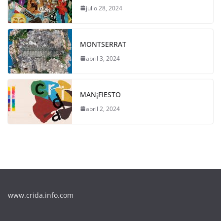
julio 28, 2024
MONTSERRAT
abril 3, 2024
MAN¡FIESTO
abril 2, 2024
www.crida.info.com