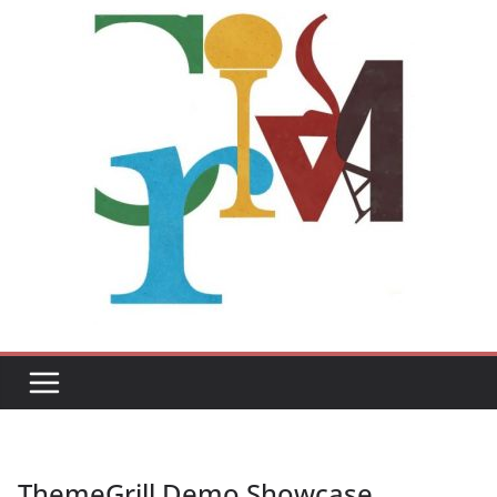
ThemeGrill Demo Showcase