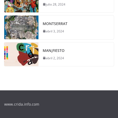
julio 28, 2024
MONTSERRAT
abril 3, 2024
MAN¡FIESTO
abril 2, 2024
www.crida.info.com