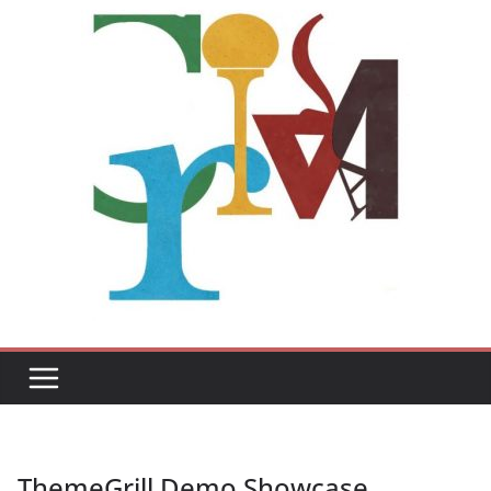
ThemeGrill Demo Showcase