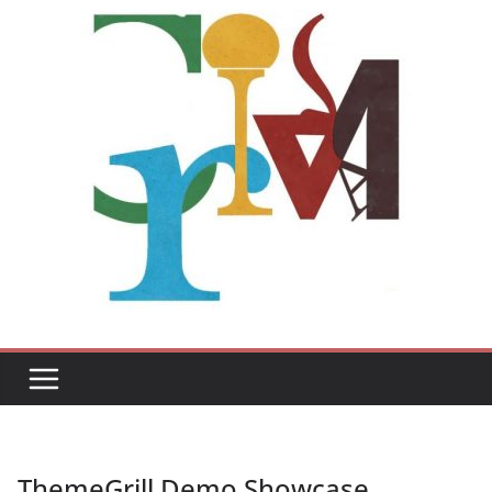
ThemeGrill Demo Showcase