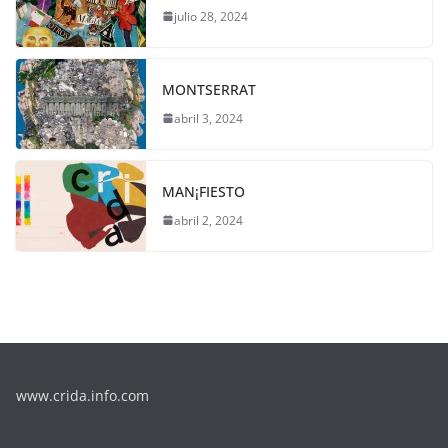
julio 28, 2024
MONTSERRAT
abril 3, 2024
MAN¡FIESTO
abril 2, 2024
www.crida.info.com