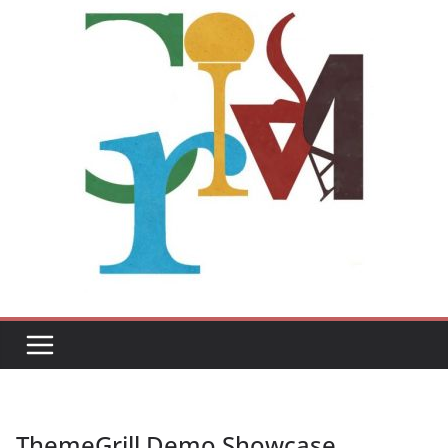
ThemeGrill Demo Showcase