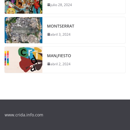
julio 28, 2024
MONTSERRAT
abril 3, 2024
MAN¡FIESTO
abril 2, 2024
www.crida.info.com