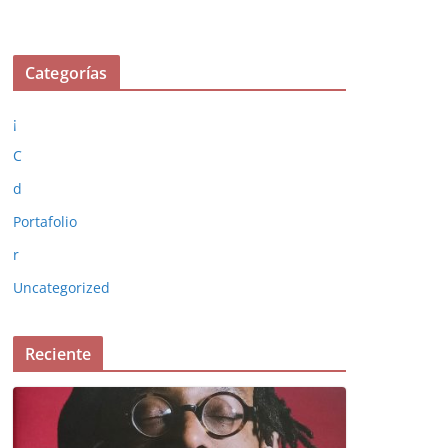
Categorías
¡
C
d
Portafolio
r
Uncategorized
Reciente