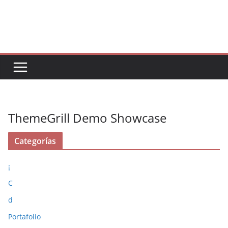
Saltar
al
contenido
ThemeGrill Demo Showcase
Categorías
¡
C
d
Portafolio