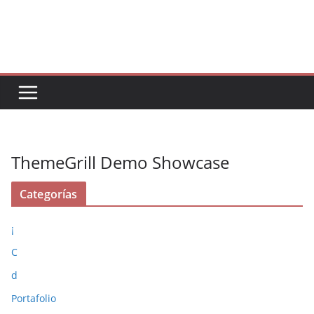
Saltar
al
contenido
ThemeGrill Demo Showcase
Categorías
¡
C
d
Portafolio