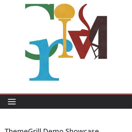
ThemeGrill Demo Showcase