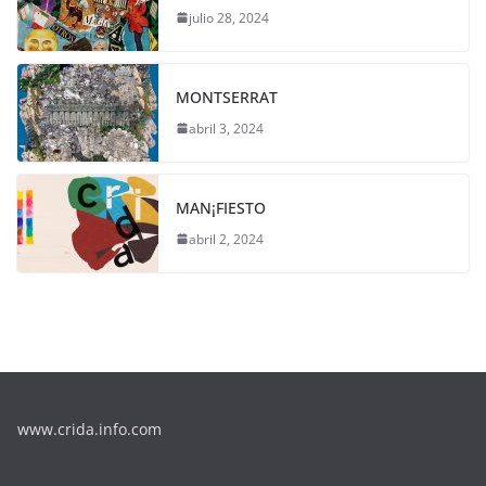
julio 28, 2024
MONTSERRAT
abril 3, 2024
MAN¡FIESTO
abril 2, 2024
www.crida.info.com