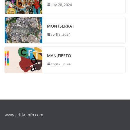
julio 28, 2024
MONTSERRAT
abril 3, 2024
MAN¡FIESTO
abril 2, 2024
www.crida.info.com