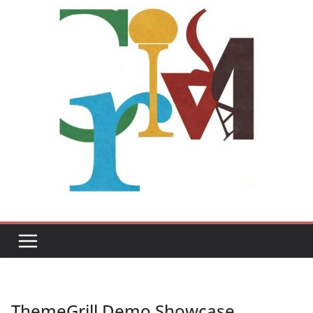
ThemeGrill Demo Showcase