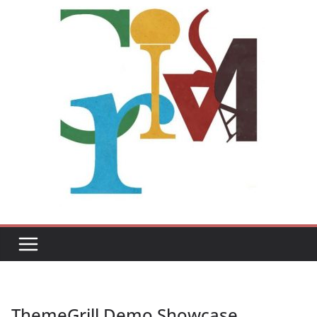
ThemeGrill Demo Showcase