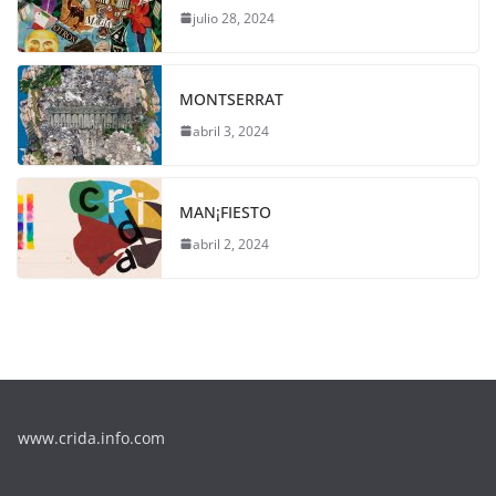
julio 28, 2024
MONTSERRAT
abril 3, 2024
MAN¡FIESTO
abril 2, 2024
www.crida.info.com