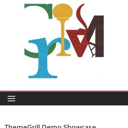
ThemeGrill Demo Showcase