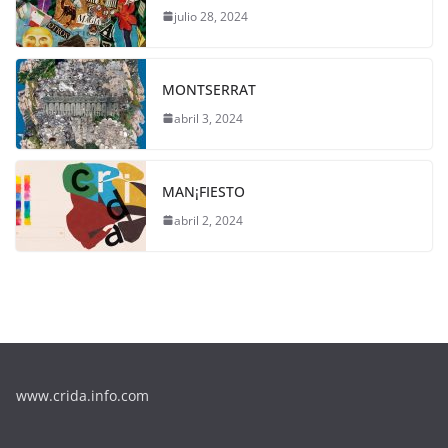
julio 28, 2024
MONTSERRAT
abril 3, 2024
MAN¡FIESTO
abril 2, 2024
www.crida.info.com