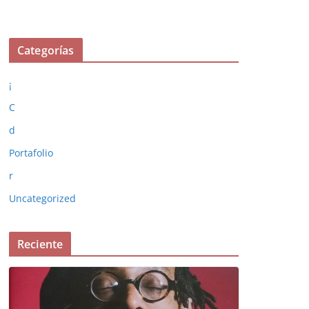
Categorías
¡
C
d
Portafolio
r
Uncategorized
Reciente