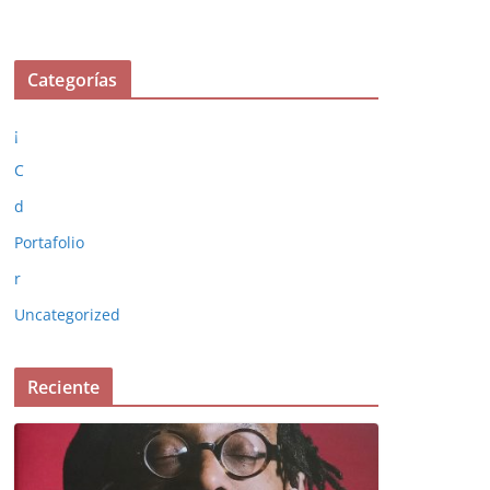
Categorías
¡
C
d
Portafolio
r
Uncategorized
Reciente