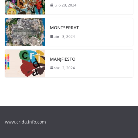
julio 28, 2024
MONTSERRAT
abril 3, 2024
MAN¡FIESTO
abril 2, 2024
www.crida.info.com