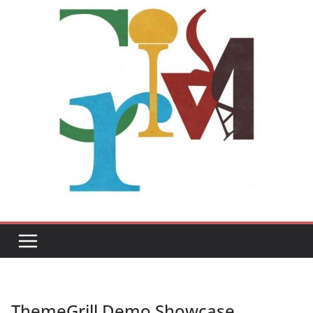
ThemeGrill Demo Showcase