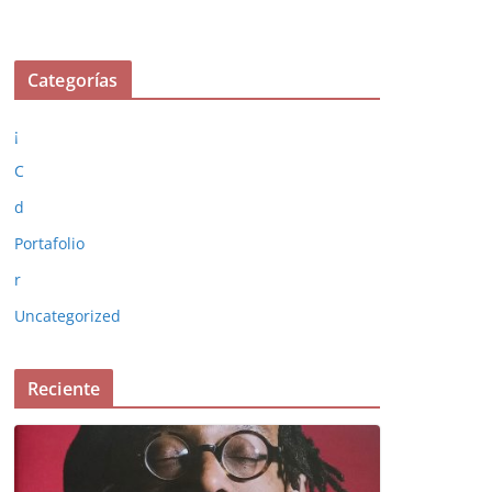
Categorías
¡
C
d
Portafolio
r
Uncategorized
Reciente