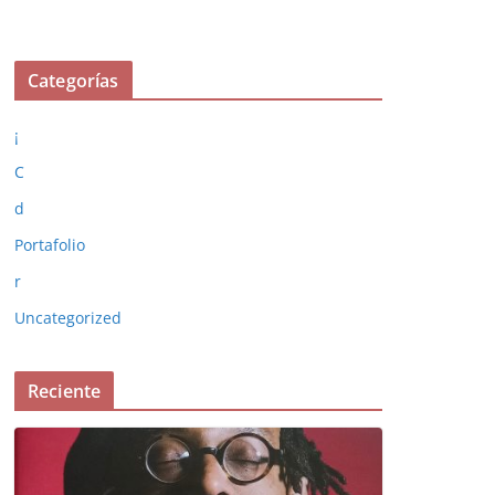
Categorías
¡
C
d
Portafolio
r
Uncategorized
Reciente