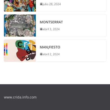
julio 28, 2024
MONTSERRAT
abril 3, 2024
MAN¡FIESTO
abril 2, 2024
www.crida.info.com