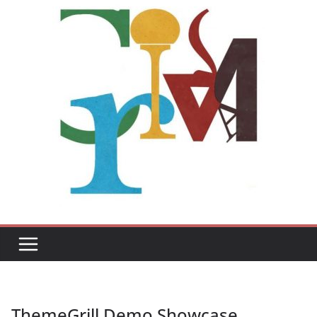
ThemeGrill Demo Showcase