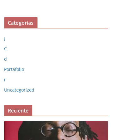
Categorías
¡
C
d
Portafolio
r
Uncategorized
Reciente