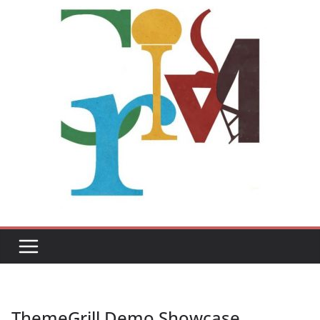
ThemeGrill Demo Showcase