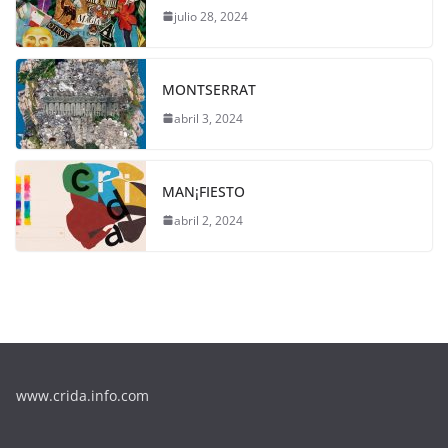
julio 28, 2024
MONTSERRAT
abril 3, 2024
MAN¡FIESTO
abril 2, 2024
www.crida.info.com