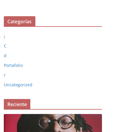
Categorías
¡
C
d
Portafolio
r
Uncategorized
Reciente