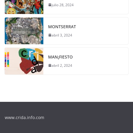
julio 28, 2024
MONTSERRAT
abril 3, 2024
MAN¡FIESTO
abril 2, 2024
www.crida.info.com