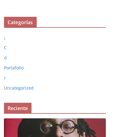
Categorías
¡
C
d
Portafolio
r
Uncategorized
Reciente