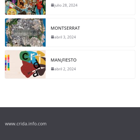
julio 28, 2024
MONTSERRAT
abril 3, 2024
MAN¡FIESTO
abril 2, 2024
www.crida.info.com