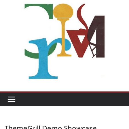
ThemeGrill Demo Showcase