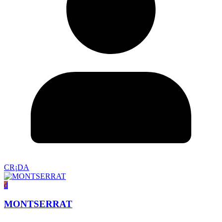
CR¡DA
d
MONTSERRAT