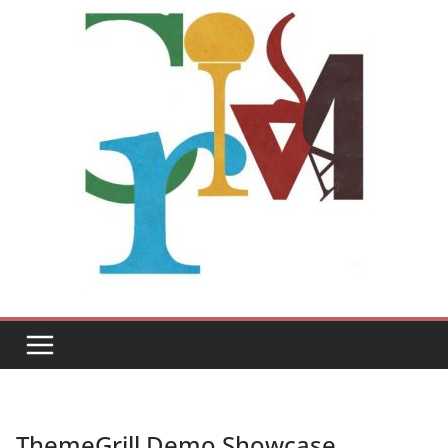
ThemeGrill Demo Showcase