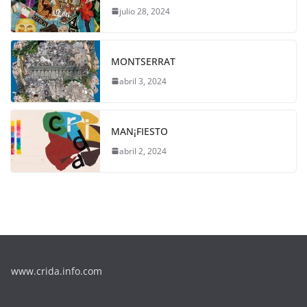
julio 28, 2024
MONTSERRAT
abril 3, 2024
MAN¡FIESTO
abril 2, 2024
www.crida.info.com