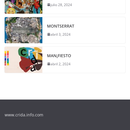
julio 28, 2024
MONTSERRAT
abril 3, 2024
MAN¡FIESTO
abril 2, 2024
www.crida.info.com