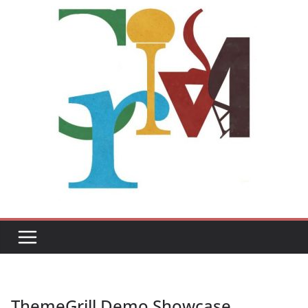
ThemeGrill Demo Showcase