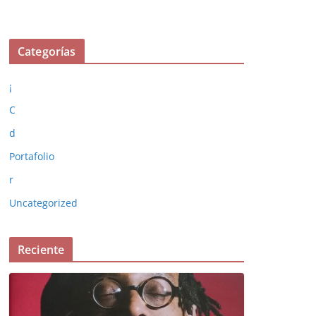
Categorías
¡
C
d
Portafolio
r
Uncategorized
Reciente