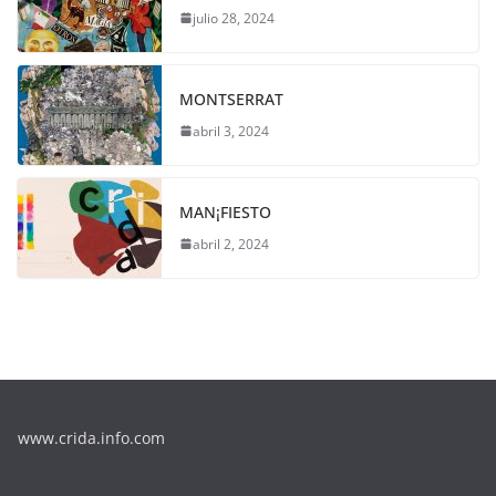
julio 28, 2024
MONTSERRAT
abril 3, 2024
MAN¡FIESTO
abril 2, 2024
www.crida.info.com