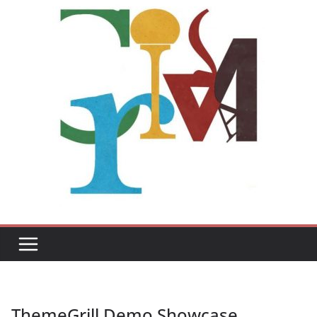
ThemeGrill Demo Showcase