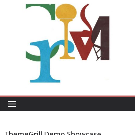
ThemeGrill Demo Showcase