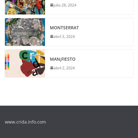
julio 28, 2024
MONTSERRAT
abril 3, 2024
MAN¡FIESTO
abril 2, 2024
www.crida.info.com