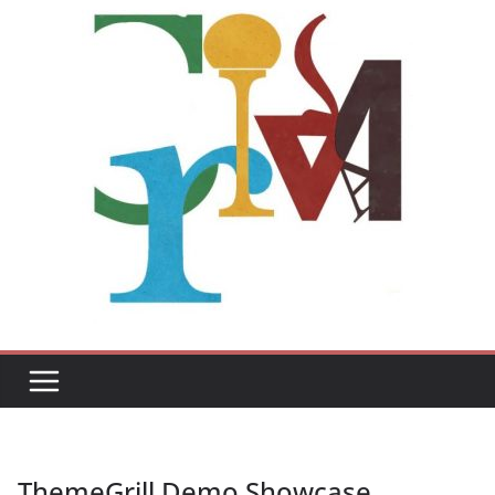
ThemeGrill Demo Showcase