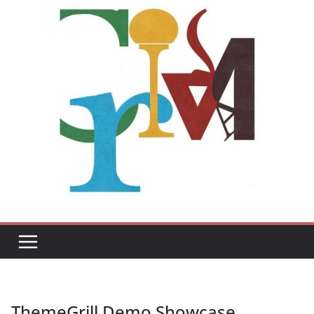
ThemeGrill Demo Showcase