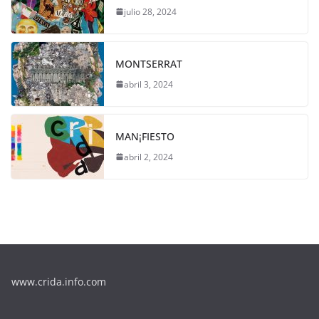
julio 28, 2024
MONTSERRAT
abril 3, 2024
MAN¡FIESTO
abril 2, 2024
www.crida.info.com