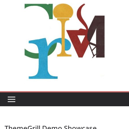
ThemeGrill Demo Showcase