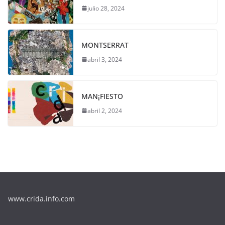
julio 28, 2024
MONTSERRAT
abril 3, 2024
MAN¡FIESTO
abril 2, 2024
www.crida.info.com