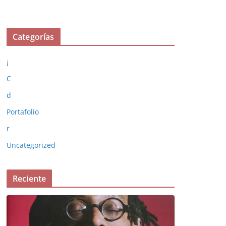
Categorías
¡
C
d
Portafolio
r
Uncategorized
Reciente