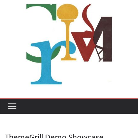
ThemeGrill Demo Showcase