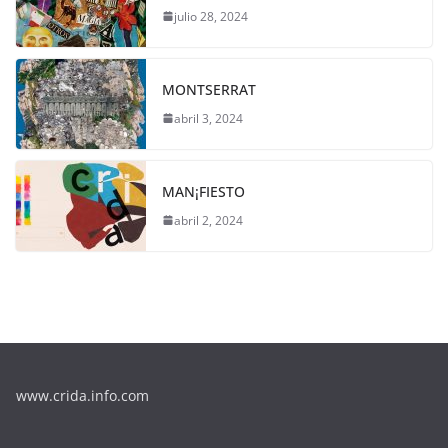
julio 28, 2024
MONTSERRAT
abril 3, 2024
MAN¡FIESTO
abril 2, 2024
www.crida.info.com