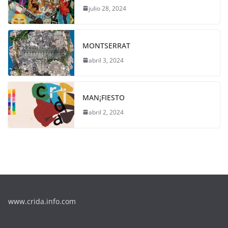
julio 28, 2024
MONTSERRAT
abril 3, 2024
MAN¡FIESTO
abril 2, 2024
www.crida.info.com