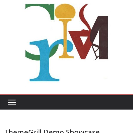
ThemeGrill Demo Showcase