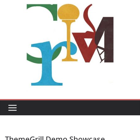
ThemeGrill Demo Showcase