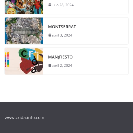
julio 28, 2024
MONTSERRAT
abril 3, 2024
MAN¡FIESTO
abril 2, 2024
www.crida.info.com