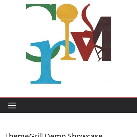
ThemeGrill Demo Showcase