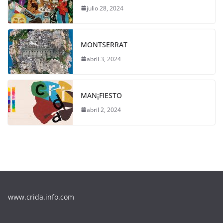
julio 28, 2024
MONTSERRAT
abril 3, 2024
MAN¡FIESTO
abril 2, 2024
www.crida.info.com