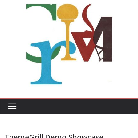
ThemeGrill Demo Showcase