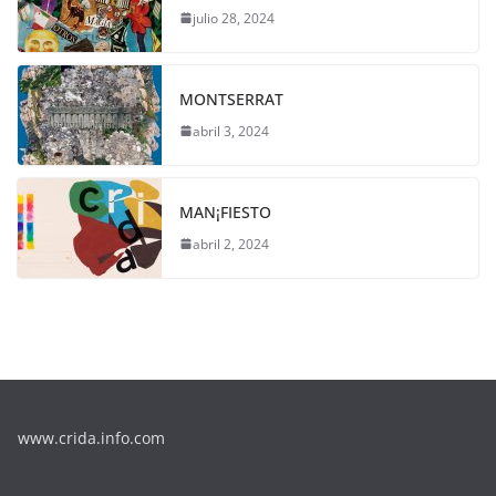
julio 28, 2024
MONTSERRAT
abril 3, 2024
MAN¡FIESTO
abril 2, 2024
www.crida.info.com