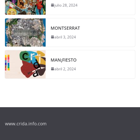
julio 28, 2024
MONTSERRAT
abril 3, 2024
MAN¡FIESTO
abril 2, 2024
www.crida.info.com