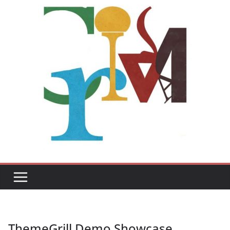
ThemeGrill Demo Showcase