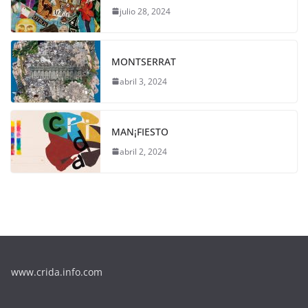
julio 28, 2024
MONTSERRAT
abril 3, 2024
MAN¡FIESTO
abril 2, 2024
www.crida.info.com