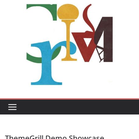
ThemeGrill Demo Showcase