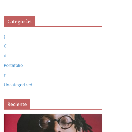
Categorías
¡
C
d
Portafolio
r
Uncategorized
Reciente