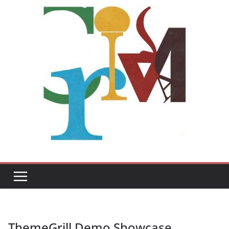
ThemeGrill Demo Showcase