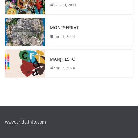
julio 28, 2024
MONTSERRAT
abril 3, 2024
MAN¡FIESTO
abril 2, 2024
www.crida.info.com