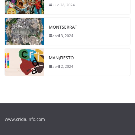
julio 28, 2024
MONTSERRAT
abril 3, 2024
MAN¡FIESTO
abril 2, 2024
www.crida.info.com